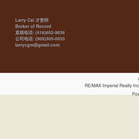
Larry Cai 才贵明
Broker of Record
直线电话: (416)602-9636
公司电话: (905)305-0033
larrycgm@gmail.com
RE/MAX Imperial Realty In