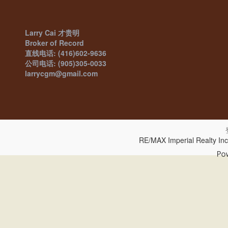
Larry Cai 才贵明
Broker of Record
直线电话: (416)602-9636
公司电话: (905)305-0033
larrycgm@gmail.com
RE/MAX Imperial Realty In